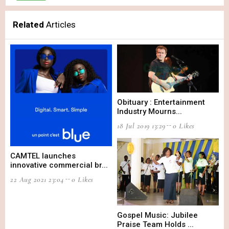
Related
Articles
Obituary : Entertainment
Industry Mourns...
18 Jul 2019 13:29
0 Likes
CAMTEL launches
innovative commercial br...
22 Aug 2021 23:04
0 Likes
Gospel Music: Jubilee
Praise Team Holds ...