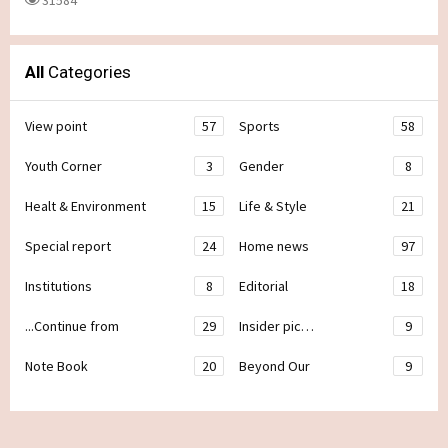
All
Categories
View point
57
Sports
58
Youth Corner
3
Gender
8
Healt & Environment
15
Life & Style
21
Special report
24
Home news
97
Institutions
8
Editorial
18
...Continue from
29
Insider pic…
9
Note Book
20
Beyond Our
9